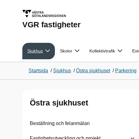
VGR fastigheter
Sjukhus
Skolor
Kollektivtrafik
Ext
Startsida
/
Sjukhus
/
Östra sjukhuset
/
Parkering
Östra sjukhuset
Beställning och felanmälan
Fastighetsutveckling och projekt