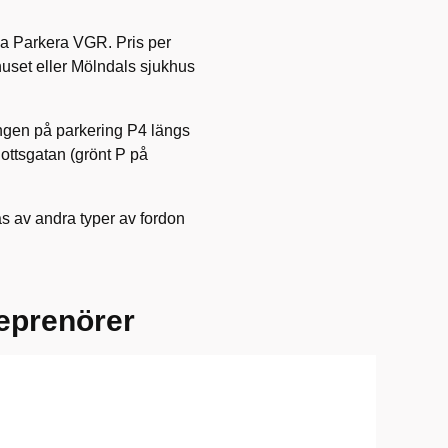
via Parkera VGR. Pris per
uset eller Mölndals sjukhus
ingen på parkering P4 längs
ttsgatan (grönt P på
s av andra typer av fordon
reprenörer