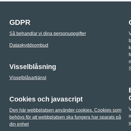
GDPR
Så behandlar vi dina personuppgifter
V
b
Dataskyddsombud
k
f
n
Visselblåsning
Visselblåsartjänst
Cookies och javascript
V
Den här webbplatsen använder cookies. Cookies som
m
behövs för att webbplatsen ska fungera har sparats på
v
din enhet