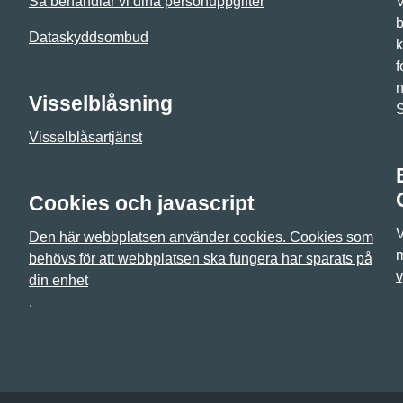
Så behandlar vi dina personuppgifter
V
b
Dataskyddsombud
k
f
n
Visselblåsning
Visselblåsartjänst
Cookies och javascript
V
Den här webbplatsen använder cookies. Cookies som
m
behövs för att webbplatsen ska fungera har sparats på
v
din enhet
.