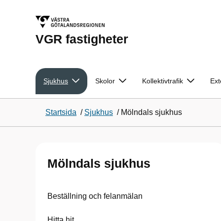
VGR fastigheter
Sjukhus
Skolor
Kollektivtrafik
Ext
Startsida
/
Sjukhus
/
Mölndals sjukhus
Mölndals sjukhus
Beställning och felanmälan
Hitta hit