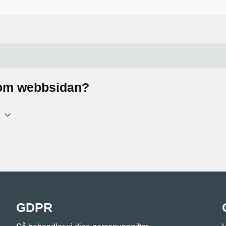
a om webbsidan?
GDPR