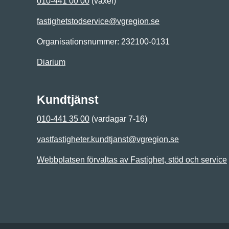
010-441 00 00
(växel)
fastighetstodservice@vgregion.se
Organisationsnummer: 232100-0131
Diarium
Kundtjänst
010-441 35 00
(vardagar 7-16)
vastfastigheter.kundtjanst@vgregion.se
Webbplatsen förvaltas av Fastighet, stöd och service