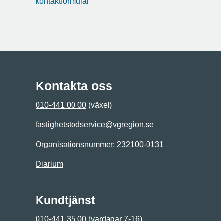
kontaktformulär
Kontakta oss
010-441 00 00
(växel)
fastighetstodservice@vgregion.se
Organisationsnummer: 232100-0131
Diarium
Kundtjänst
010-441 35 00
(vardagar 7-16)