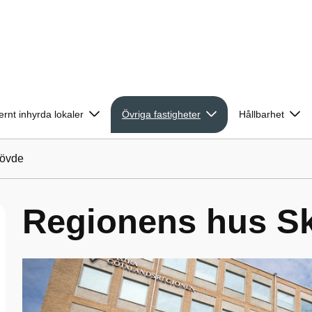
ernt inhyrda lokaler
Övriga fastigheter
Hållbarhet
kövde
Regionens hus S