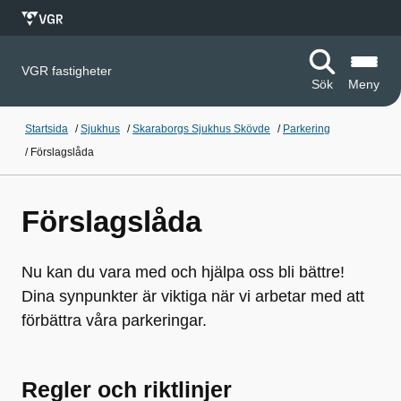
VGR fastigheter
Sök
Meny
Startsida
/
Sjukhus
/
Skaraborgs Sjukhus Skövde
/
Parkering
/
Förslagslåda
Förslagslåda
Nu kan du vara med och hjälpa oss bli bättre!
Dina synpunkter är viktiga när vi arbetar med att
förbättra våra parkeringar.
Regler och riktlinjer