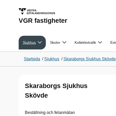
VGR fastigheter
Sjukhus
Skolor
Kollektivtrafik
Ext
Startsida
/
Sjukhus
/
Skaraborgs Sjukhus Skövde
Skaraborgs Sjukhus
Skövde
Beställning och felanmälan