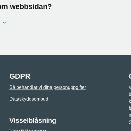
a om webbsidan?
GDPR
Så behandlar vi dina personuppgifter
V
b
Dataskyddsombud
k
f
n
Visselblåsning