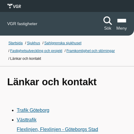
VGR fastigheter
Sök
Meny
Startsida
/
Sjukhus
/
Sahlgrenska sjukhuset
/
Fastighetsutveckling och projekt
/
Framkomlighet och störningar
/
Länkar och kontakt
Länkar och kontakt
Trafik Göteborg
Västtrafik
Flexlinjen, Flexlinjen - Göteborgs Stad