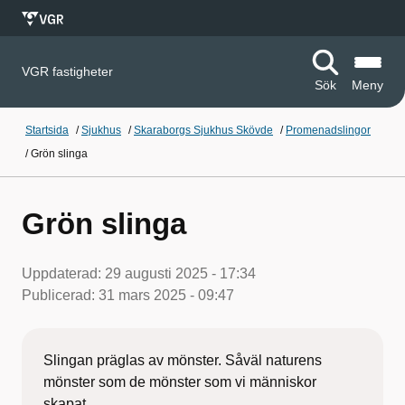
VGR fastigheter
Sök
Meny
Startsida
/
Sjukhus
/
Skaraborgs Sjukhus Skövde
/
Promenadslingor
/
Grön slinga
Grön slinga
Uppdaterad:
29 augusti 2025 - 17:34
Publicerad:
31 mars 2025 - 09:47
Slingan präglas av mönster. Såväl naturens
mönster som de mönster som vi människor
skapat.