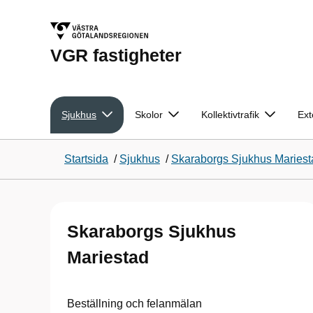
VGR fastigheter
Sjukhus
Skolor
Kollektivtrafik
Ext
Startsida
/
Sjukhus
/
Skaraborgs Sjukhus Mariest
Skaraborgs Sjukhus
Mariestad
Beställning och felanmälan