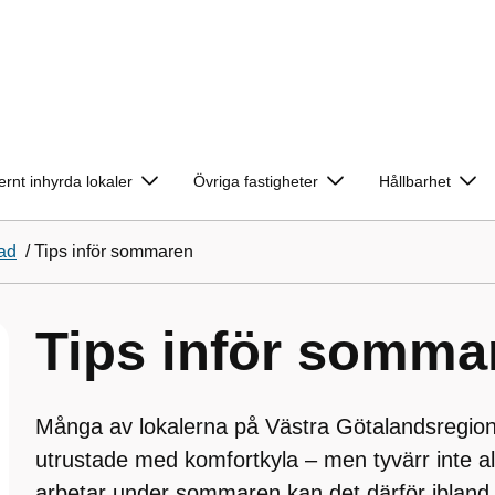
ernt inhyrda lokaler
Övriga fastigheter
Hållbarhet
ad
/
Tips inför sommaren
Tips inför somma
Många av lokalerna på Västra Götalandsregion
utrustade med komfortkyla – men tyvärr inte al
arbetar under sommaren kan det därför ibland 