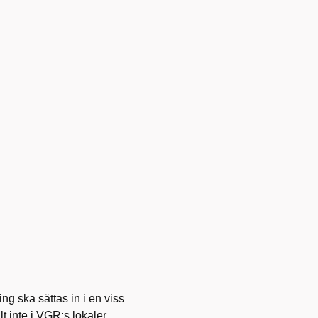
ng ska sättas in i en viss
lt inte i VGR:s lokaler.