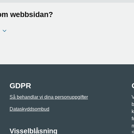
a om webbsidan?
GDPR
Så behandlar vi dina personuppgifter
V
b
Dataskyddsombud
k
f
n
Visselblåsning