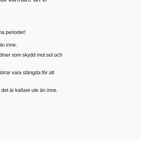
ma perioder!
än inne.
rdiner som skydd mot sol och
rrar vara stängda för att
det är kallare ute än inne.