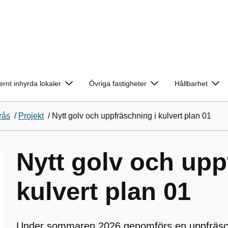
ernt inhyrda lokaler
Övriga fastigheter
Hållbarhet
rås
/
Projekt
/
Nytt golv och uppfräschning i kulvert plan 01
Nytt golv och upp
kulvert plan 01
Under sommaren 2026 genomförs en uppfräsch