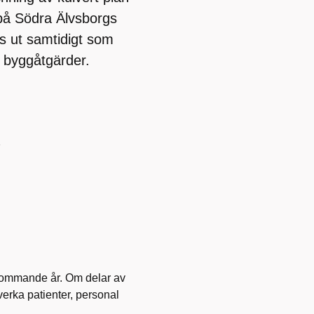
 på Södra Älvsborgs
ts ut samtidigt som
 byggåtgärder.
7
r kommande år. Om delar av
erka patienter, personal