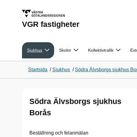
VGR fastigheter
Sjukhus
Skolor
Kollektivtrafik
Ext
Startsida
/
Sjukhus
/
Södra Älvsborgs sjukhus Bo
Södra Älvsborgs sjukhus
Borås
Beställning och felanmälan