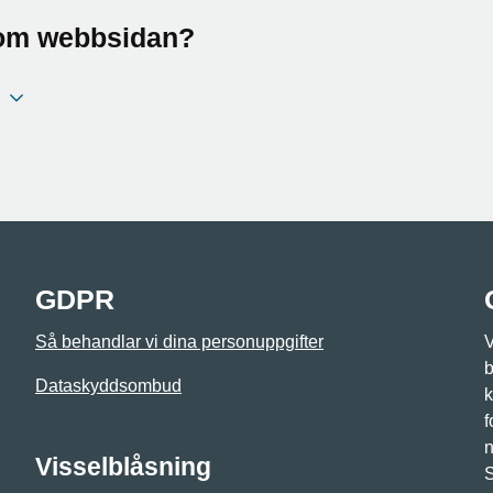
a om webbsidan?
GDPR
Så behandlar vi dina personuppgifter
V
b
Dataskyddsombud
k
f
n
Visselblåsning