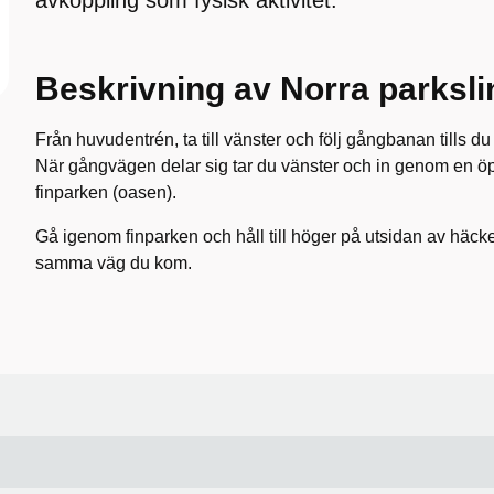
avkoppling som fysisk aktivitet.
Beskrivning av Norra parksl
Från huvudentrén, ta till vänster och följ gångbanan tills d
När gångvägen delar sig tar du vänster och in genom en öpp
finparken (oasen).
Gå igenom finparken och håll till höger på utsidan av häck
samma väg du kom.