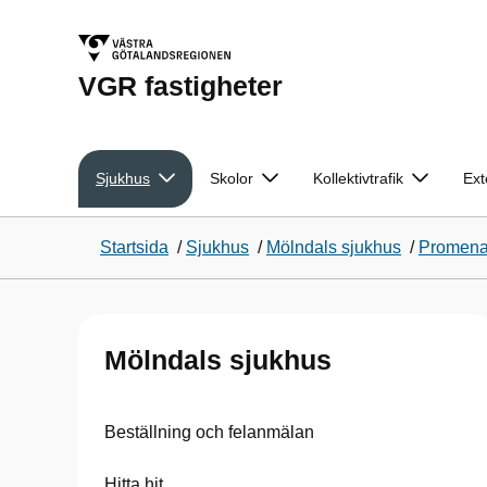
VGR fastigheter
Sjukhus
Skolor
Kollektivtrafik
Ext
Startsida
/
Sjukhus
/
Mölndals sjukhus
/
Promena
Mölndals sjukhus
Beställning och felanmälan
Hitta hit