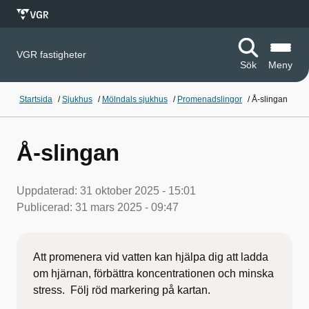
VGR fastigheter
Sök
Meny
Startsida
/
Sjukhus
/
Mölndals sjukhus
/
Promenadslingor
/
Å-slingan
Å-slingan
Uppdaterad:
31 oktober 2025 - 15:01
Publicerad:
31 mars 2025 - 09:47
Att promenera vid vatten kan hjälpa dig att ladda
om hjärnan, förbättra koncentrationen och minska
stress. Följ röd markering på kartan.