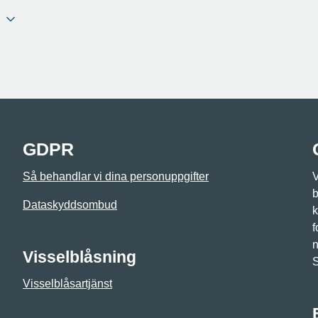
GDPR
Så behandlar vi dina personuppgifter
V
b
Dataskyddsombud
k
f
n
Visselblåsning
Visselblåsartjänst