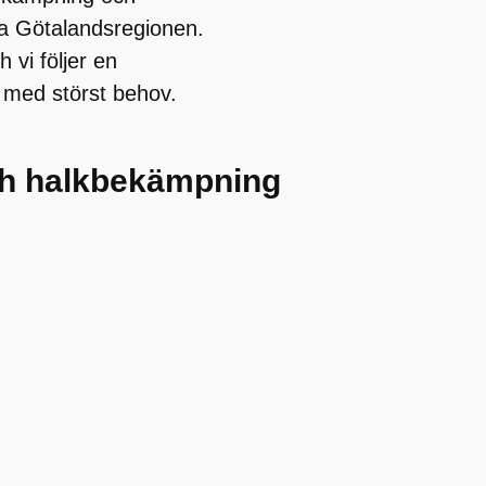
ra Götalandsregionen.
 vi följer en
or med störst behov.
och halkbekämpning