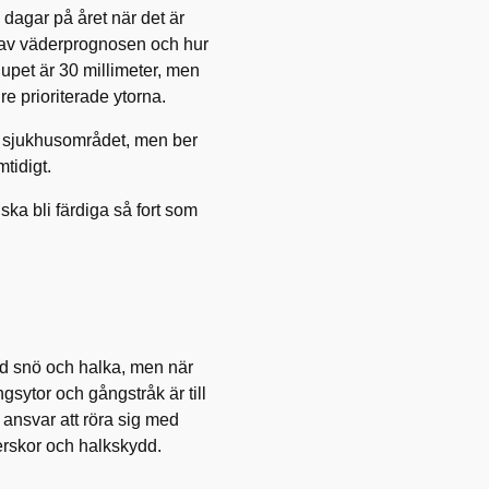
dagar på året när det är
s av väderprognosen och hur
pet är 30 milli­meter, men
re prioriterade ytorna.
på sjukhusområdet, men ber
amtidigt.
 ska bli färdiga så fort som
 vid snö och halka, men när
ngsytor och gångstråk är till
 ansvar att röra sig med
nterskor och halkskydd.