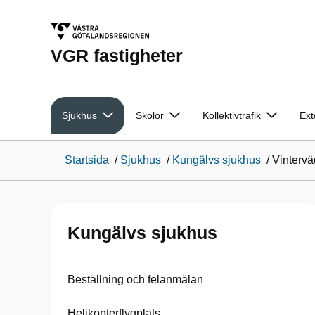
VGR fastigheter
Sjukhus
Skolor
Kollektivtrafik
Ext
Startsida
/
Sjukhus
/
Kungälvs sjukhus
/
Vintervä
Kungälvs sjukhus
Beställning och felanmälan
Helikopterflygplats