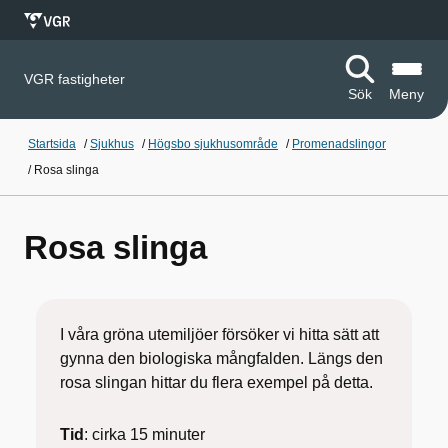
VGR fastigheter
Sök
Meny
Startsida
/
Sjukhus
/
Högsbo sjukhusområde
/
Promenadslingor
/
Rosa slinga
Rosa slinga
I våra gröna utemiljöer försöker vi hitta sätt att
gynna den biologiska mångfalden. Längs den
rosa slingan hittar du flera exempel på detta.
Tid
: cirka 15 minuter