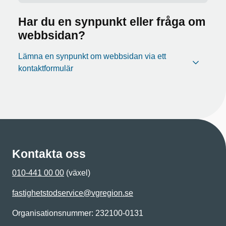
Har du en synpunkt eller fråga om
webbsidan?
Lämna en synpunkt om webbsidan via ett
kontaktformulär
Kontakta oss
010-441 00 00
(växel)
fastighetstodservice@vgregion.se
Organisationsnummer: 232100-0131