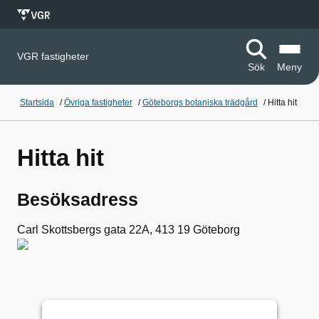
VGR fastigheter
Sök
Meny
Startsida
/
Övriga fastigheter
/
Göteborgs botaniska trädgård
/
Hitta hit
Hitta hit
Besöksadress
Carl Skottsbergs gata 22A, 413 19 Göteborg